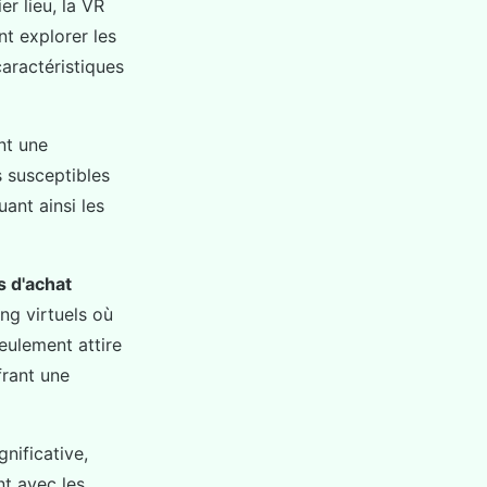
r lieu, la VR
nt explorer les
aractéristiques
ant une
 susceptibles
ant ainsi les
s d'achat
ng virtuels où
seulement attire
frant une
nificative,
t avec les