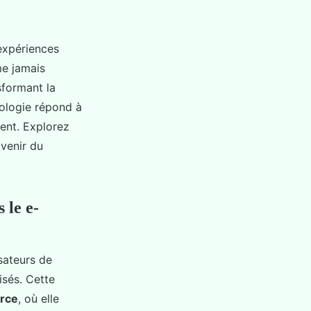
 expériences
e jamais
sformant la
nologie répond à
ent. Explorez
avenir du
 le e-
sateurs de
isés. Cette
rce
, où elle