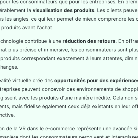
pour les consommateurs que pour les entreprises. En premie
dérablement la
visualisation des produits
. Les clients peuve
us les angles, ce qui leur permet de mieux comprendre les c
s produits avant l'achat.
technologie contribue à une
réduction des retours
. En offr
hat plus précise et immersive, les consommateurs sont plus
 produits correspondant exactement à leurs attentes, diminu
changes.
réalité virtuelle crée des
opportunités pour des expérience
ntreprises peuvent concevoir des environnements de shoppi
ragissent avec les produits d'une manière inédite. Cela non 
nts, mais fidélise également ceux déjà existants en leur of
nctive.
tion de la VR dans le e-commerce représente une avancée sig
 manière dont les consommateurs perçoivent et interagissen