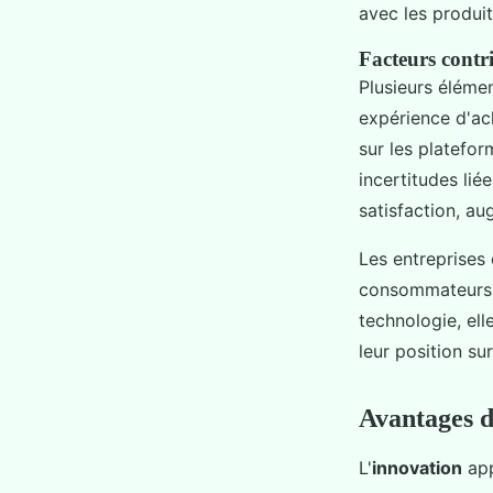
avec les produit
Facteurs contr
Plusieurs éléme
expérience d'ach
sur les platefor
incertitudes lié
satisfaction, au
Les entreprises
consommateurs, 
technologie, el
leur position s
Avantages d
L'
innovation
app