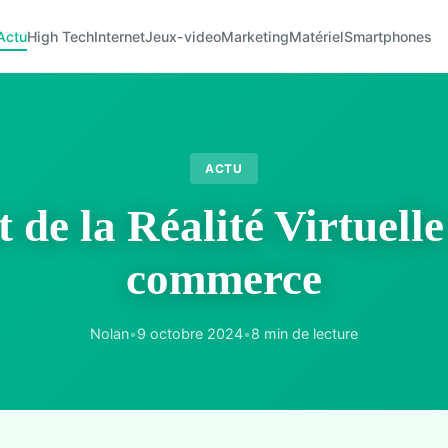
Actu
High Tech
Internet
Jeux-video
Marketing
Matériel
Smartphones
ACTU
de la Réalité Virtuelle
commerce
Nolan
•
9 octobre 2024
•
8 min de lecture