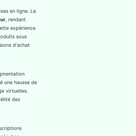
ses en ligne. La
eur
, rendant
cette expérience
roduits sous
isions d'achat
ugmentation
vé une hausse de
e virtuelles.
délité des
scriptions