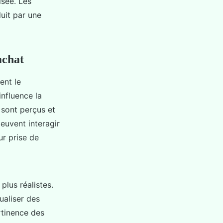
isée. Les
uit par une
achat
nt le
nfluence la
 sont perçus et
euvent interagir
ur prise de
plus réalistes.
ualiser des
rtinence des