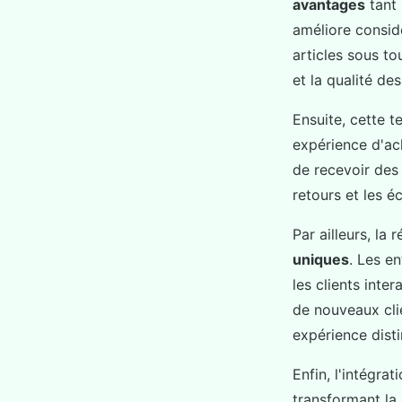
avantages
tant 
améliore consi
articles sous to
et la qualité de
Ensuite, cette 
expérience d'ac
de recevoir des
retours et les é
Par ailleurs, la 
uniques
. Les e
les clients inte
de nouveaux clie
expérience disti
Enfin, l'intégra
transformant la