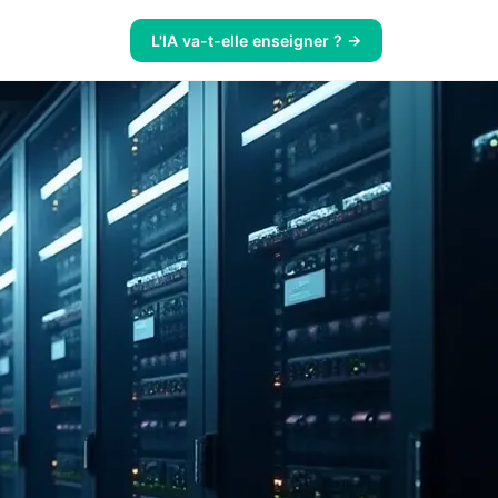
L'IA va-t-elle enseigner ? →