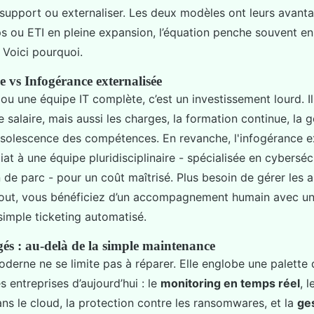
r support ou externaliser. Les deux modèles ont leurs avant
ps ou ETI en pleine expansion, l’équation penche souvent en
. Voici pourquoi.
e vs Infogérance externalisée
ou une équipe IT complète, c’est un investissement lourd. I
 salaire, mais aussi les charges, la formation continue, la 
bsolescence des compétences. En revanche, l'infogérance ex
t à une équipe pluridisciplinaire - spécialisée en cybersécu
 de parc - pour un coût maîtrisé. Plus besoin de gérer les 
tout, vous bénéficiez d’un accompagnement humain avec un 
simple ticketing automatisé.
és : au-delà de la simple maintenance
derne ne se limite pas à réparer. Elle englobe une palette 
s entreprises d’aujourd’hui : le
monitoring en temps réel
, 
ns le cloud, la protection contre les ransomwares, et la
ge