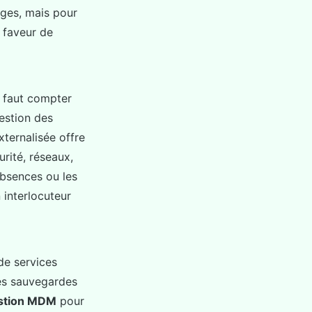
ages, mais pour
 faveur de
l faut compter
gestion des
ternalisée offre
rité, réseaux,
absences ou les
interlocuteur
de services
les sauvegardes
stion MDM
pour