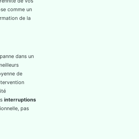
érennité de vos
pose comme un
ormation de la
e panne dans un
eilleurs
moyenne de
tervention
ité
es
interruptions
ionnelle, pas