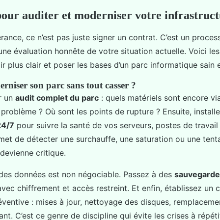
pour auditer et moderniser votre infrastruc
érance, ce n’est pas juste signer un contrat. C’est un proces
e évaluation honnête de votre situation actuelle. Voici les
ir plus clair et poser les bases d’un parc informatique sain 
iser son parc sans tout casser ?
r un
audit complet du parc
: quels matériels sont encore vi
 problème ? Où sont les points de rupture ? Ensuite, instal
24/7
pour suivre la santé de vos serveurs, postes de travail
met de détecter une surchauffe, une saturation ou une tenta
 devienne critique.
 des données est non négociable. Passez à des
sauvegarde
avec chiffrement et accès restreint. Et enfin, établissez un 
ventive : mises à jour, nettoyage des disques, remplaceme
sant. C’est ce genre de discipline qui évite les crises à répéti