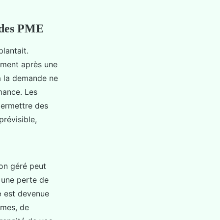
d des PME
lantait.
uement après une
à la demande ne
rmance. Les
permettre des
prévisible,
non géré peut
à une perte de
e
est devenue
tèmes, de