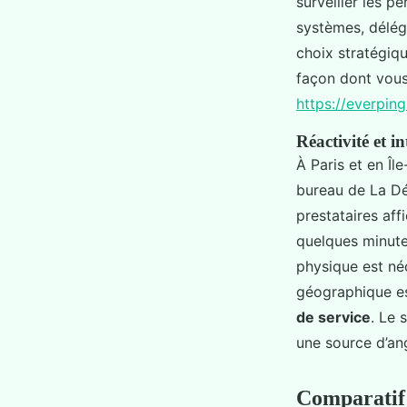
surveiller les p
systèmes, délég
choix stratégiqu
façon dont vous 
https://everping
Réactivité et i
À Paris et en Îl
bureau de La Dé
prestataires af
quelques minute
physique est néc
géographique es
de service
. Le 
une source d’an
Comparatif 