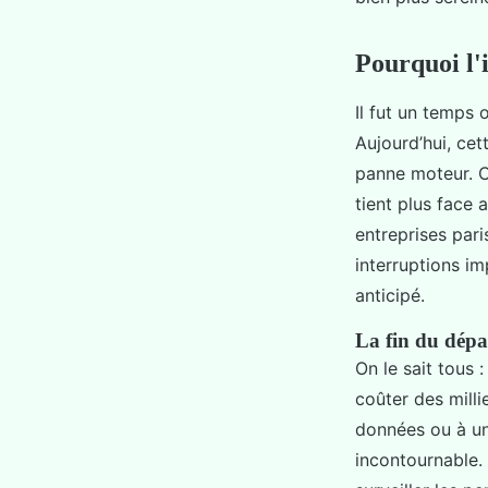
Bona
•
24/06/2026 09:52
•
8 min de lecture
Pourquoi l'
Il fut un temps 
Aujourd’hui, ce
panne moteur. C
tient plus face 
entreprises par
interruptions im
anticipé.
La fin du dépa
On le sait tous 
coûter des milli
données ou à un
incontournable. 