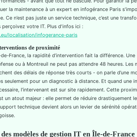
erformances - avant que tout ne bascule. Pour garantir la p
uer la maintenance à un expert en infogérance Paris s'im
e. Ce n’est pas juste un service technique, c’est une transf
perçoivez votre IT. Plus d'infos ici :
.eu/localisation/infogerance-paris
nterventions de proximité
e-de-France, la rapidité d’intervention fait la différence. Un
fense ou à Montreuil ne peut pas attendre 48 heures. Les m
fichent des délais de réponse très courts - on parle d’une 
s seulement pour un diagnostic à distance. Et quand une in
essaire, l’intervenant est sur site rapidement. Cette proxim
t un atout majeur : elle permet de réduire drastiquement l
support technique devient alors un levier de sérénité opérat
goisse.
des modèles de gestion IT en Île-de-France