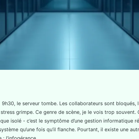
 informatique avec
à 9h30, le serveur tombe. Les collaborateurs sont bloqués
 stress grimpe. Ce genre de scène, je le vois trop souvent. 
ue isolé - c’est le symptôme d’une gestion informatique réa
ystème qu’une fois qu’il flanche. Pourtant, il existe une au
 : l’infogérance.