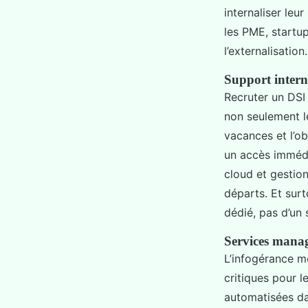
internaliser leu
les PME, startu
l’externalisation
Support intern
Recruter un DSI 
non seulement le
vacances et l’o
un accès immédia
cloud et gestion
départs. Et sur
dédié, pas d’un 
Services manag
L’infogérance mo
critiques pour le
automatisées da