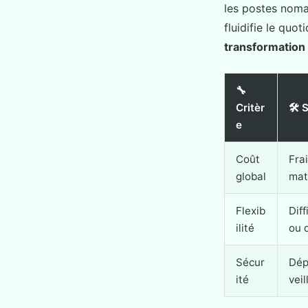
les postes noma
fluidifie le quo
transformation 
🔧
Critèr
🛠️ 
e
Coût
Frai
global
mat
Flexib
Diff
ilité
ou d
Sécur
Dép
ité
veil