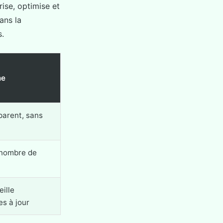
ise, optimise et
ans la
s.
ne
parent, sans
 nombre de
eille
s à jour