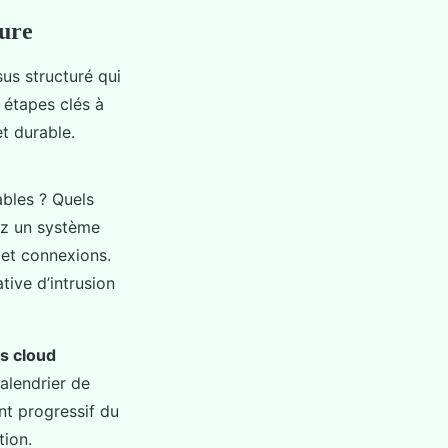
ture
sus structuré qui
 étapes clés à
et durable.
ables ? Quels
lez un système
 et connexions.
tive d’intrusion
s cloud
calendrier de
nt progressif du
tion.